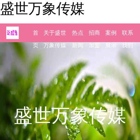
盛世万象传媒
首
关于盛世
热点
招商
案例
联系
页
万象传媒
新闻
加盟
展示
我们
盛世万象传媒