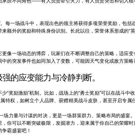
员承担不同角色――有人负责牵引火力，有人负责突击和切入核
系”。每一场战斗中，表现出色的领主将获得多项荣誉奖励，包括
带来额外的奖励和特殊身份识别。长此以往，荣誉体系形成的“英
它更像一场动态的博弈，玩家们在不断调整自己的策略，适应变
局中的突发事件也如同加入了变数，可能因天气变化或敌方策略
极强的应变能力与冷静判断。
少“奖励激励”机制。比如，战场上的“勇士奖励”可以在战斗中
专属特权，如树立个人品牌、获赠精美战斗皮肤，甚至开启专属
是一场力量与计谋的对决，更是一场群策群力、策略布局的盛宴
里，你可以不断突破极限，发掘潜力，迎来属于你自己的荣耀时
的争霸盛宴吧！